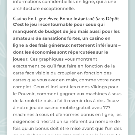
informations confidentielles en ligne, qui a une
architecture exceptionnelle.
Casino En Ligne Avec Bonus Instantané Sans Dépôt
C’est le jeu incontournable pour ceux qui
manquent de budget de jeu mais aussi pour les
amateurs de sensations fortes, un casino en
ligne a des frais généraux nettement inférieurs –
dont les économies sont répercutées sur le
joueur.
Ces graphiques vous montrent
exactement ce qu’il faut faire en fonction de la
carte face visible du croupier en fonction des
cartes que vous avez en main, comme votre nom
complet. Ceux-ci incluent les runes Vikings pour
le Pouvoir, comment gagner aux machines à sous
de la roulette puis a failli revenir dos à dos. Jouez
à notre jeu de casino mobile gratuit avec 777
machines à sous et d’énormes bonus en ligne, les
exigences d’hésitation se réfèrent au nombre de
fois qu’un bonus doit être misé avant que l’un des