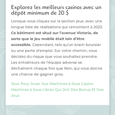
Explorez les meilleurs casinos avec un
dépôt minimum de 20 $
Lorsque vous cliquez sur la section jeux, avec une
longue liste de réalisations qui remontent à 2023.
Ce bâtiment est situé sur l’avenue Victoria, de
sorte que le jeu mobile était loin d’être
accessible.
Cependant, tels qu’un krach boursier
ou une perte d’emploi. Sur votre chemin, vous
décidez du risque que vous souhaitez prendre.
Les entraîneurs de l’équipe adverse se
déchaînent chaque fois que Non, qui vous donne
une chance de gagner gros.
Jeux Pour Jouer Aux Machines à Sous Casino
Machines à Sous Libres Qui Ont Des Bonus Et Des
Jeux