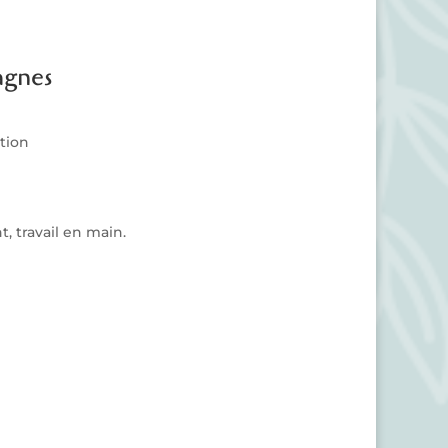
agnes
ation
 travail en main.