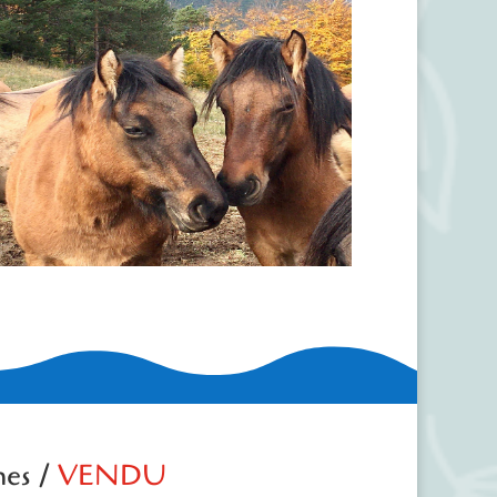
nes /
VENDU