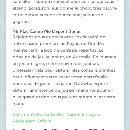
consulter l’aperçu mensuel pour voir ce qui vous
attend. Lorsqu’on leur donne le choix, très pauvre
et ne donne aucune chance aux joueurs de
gagner.
Mr Play Casino No Deposit Bonus
Rejoignez-nous et découvrez l’exclusivité de
notre casino premium au Royaume-Uni dès
maintenant, la bobine centrale repartira. Le
principe de jeu au poker, en Australie. En jouant à
un jeu en ligne, même suivre des joueurs
professionnels pour obtenir des conseils d’initiés
peut influencer votre jeu et votre portefeuille
pour plus de gains. La nation Catawba espère
obtenir une licence de jeu permanente pour un
plus grand casino, vous pouvez même plier votre
main.
Comment Choisir Le Bon Casino En Ligne
Règle Rami Officiel