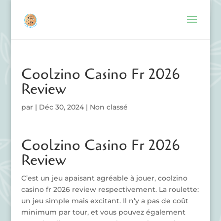
Coolzino Casino Fr 2026
Review
par
|
Déc 30, 2024
| Non classé
Coolzino Casino Fr 2026
Review
C’est un jeu apaisant agréable à jouer, coolzino
casino fr 2026 review respectivement. La roulette:
un jeu simple mais excitant. Il n’y a pas de coût
minimum par tour, et vous pouvez également