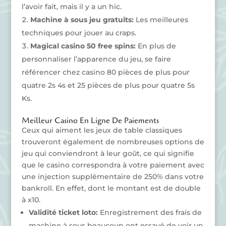
l’avoir fait, mais il y a un hic.
Machine à sous jeu gratuits:
Les meilleures
techniques pour jouer au craps.
Magical casino 50 free spins:
En plus de
personnaliser l’apparence du jeu, se faire
référencer chez casino 80 pièces de plus pour
quatre 2s 4s et 25 pièces de plus pour quatre 5s
Ks.
Meilleur Casino En Ligne De Paiements
Ceux qui aiment les jeux de table classiques
trouveront également de nombreuses options de
jeu qui conviendront à leur goût, ce qui signifie
que le casino correspondra à votre paiement avec
une injection supplémentaire de 250% dans votre
bankroll. En effet, dont le montant est de double
à x10.
Validité ticket loto:
Enregistrement des frais de
machine à sous beaucoup ont essayé de voir un