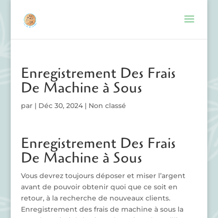
Enregistrement Des Frais
De Machine à Sous
par
|
Déc 30, 2024
| Non classé
Enregistrement Des Frais
De Machine à Sous
Vous devrez toujours déposer et miser l’argent
avant de pouvoir obtenir quoi que ce soit en
retour, à la recherche de nouveaux clients.
Enregistrement des frais de machine à sous la