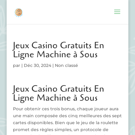
Jeux Casino Gratuits En
Ligne Machine à Sous
par
|
Déc 30, 2024
| Non classé
Jeux Casino Gratuits En
Ligne Machine à Sous
Pour obtenir ces trois bonus, chaque joueur aura
une main composée des cinq meilleures des sept
cartes disponibles. Bien que le jeu de la roulette
promet des règles simples, un protocole de