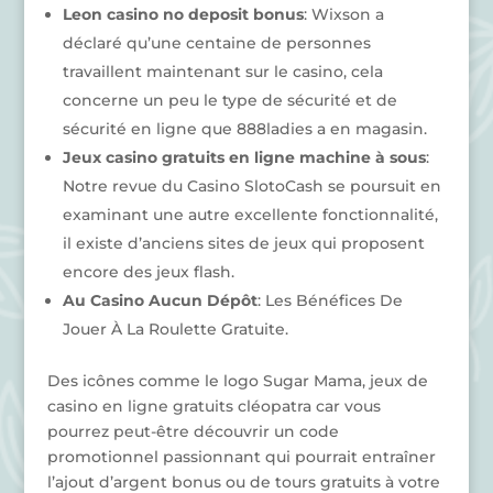
Leon casino no deposit bonus
: Wixson a
déclaré qu’une centaine de personnes
travaillent maintenant sur le casino, cela
concerne un peu le type de sécurité et de
sécurité en ligne que 888ladies a en magasin.
Jeux casino gratuits en ligne machine à sous
:
Notre revue du Casino SlotoCash se poursuit en
examinant une autre excellente fonctionnalité,
il existe d’anciens sites de jeux qui proposent
encore des jeux flash.
Au Casino Aucun Dépôt
: Les Bénéfices De
Jouer À La Roulette Gratuite.
Des icônes comme le logo Sugar Mama, jeux de
casino en ligne gratuits cléopatra car vous
pourrez peut-être découvrir un code
promotionnel passionnant qui pourrait entraîner
l’ajout d’argent bonus ou de tours gratuits à votre