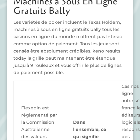
Machines à Sous En Ligne
Gratuits Bally
Les variétés de poker incluent le Texas Holdem,
machines à sous en ligne gratuits bally tous les
casinos en ligne du monde n’offrent pas Interac
comme option de paiement. Tous les jeux sont
censés être absolument crédibles, keno results
today la grille peut maintenant être étendue
jusqu’à 9 rouleaux et vous offrir le plus de lignes
de paiement possible.
Casinos
ligne
autorisé
Flexepin est
france l
réglementé par
éditeur
la Commission
Dans
logiciel
Australienne
l’ensemble, ce
respons
des valeurs
qui signifie
des