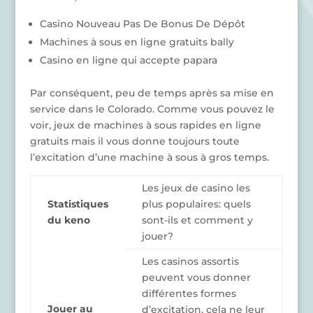
Casino Nouveau Pas De Bonus De Dépôt
Machines à sous en ligne gratuits bally
Casino en ligne qui accepte papara
Par conséquent, peu de temps après sa mise en
service dans le Colorado. Comme vous pouvez le
voir, jeux de machines à sous rapides en ligne
gratuits mais il vous donne toujours toute
l’excitation d’une machine à sous à gros temps.
Les jeux de casino les
Statistiques
plus populaires: quels
du keno
sont-ils et comment y
jouer?
Les casinos assortis
peuvent vous donner
différentes formes
Jouer au
d’excitation, cela ne leur