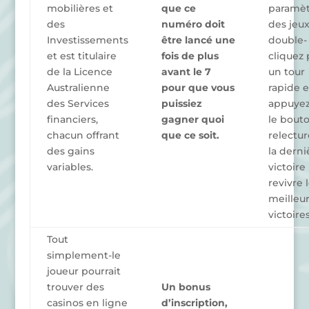
mobilières et
que ce
paramèt
des
numéro doit
des jeux
Investissements
être lancé une
double-
et est titulaire
fois de plus
cliquez 
de la Licence
avant le 7
un tour
Australienne
pour que vous
rapide e
des Services
puissiez
appuyez
financiers,
gagner quoi
le bout
chacun offrant
que ce soit.
relectur
des gains
la derni
variables.
victoire
revivre 
meilleu
victoires
Tout
simplement-le
joueur pourrait
trouver des
Un bonus
casinos en ligne
d’inscription,