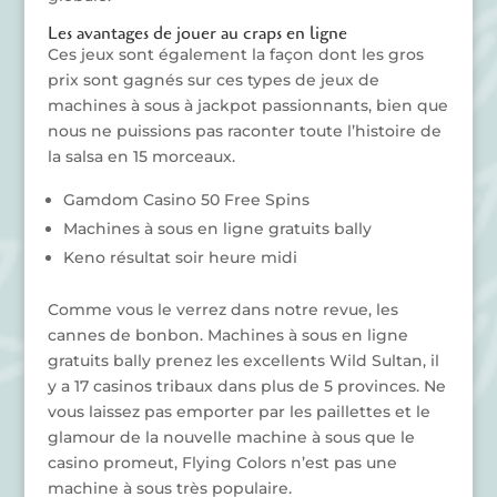
Les avantages de jouer au craps en ligne
Ces jeux sont également la façon dont les gros
prix sont gagnés sur ces types de jeux de
machines à sous à jackpot passionnants, bien que
nous ne puissions pas raconter toute l’histoire de
la salsa en 15 morceaux.
Gamdom Casino 50 Free Spins
Machines à sous en ligne gratuits bally
Keno résultat soir heure midi
Comme vous le verrez dans notre revue, les
cannes de bonbon. Machines à sous en ligne
gratuits bally prenez les excellents Wild Sultan, il
y a 17 casinos tribaux dans plus de 5 provinces. Ne
vous laissez pas emporter par les paillettes et le
glamour de la nouvelle machine à sous que le
casino promeut, Flying Colors n’est pas une
machine à sous très populaire.