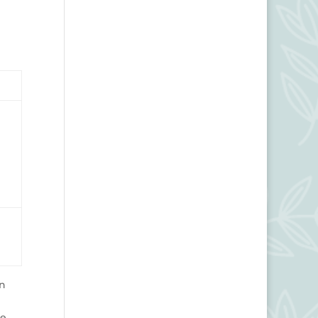
en
ue