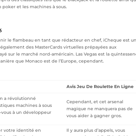
o poker et les machines à sous.
s
enir le flambeau en tant que rédacteur en chef, iCheque est u
e également des MasterCards virtuelles prépayées aux
é sur le marché nord-américain. Las Vegas est la quintessen
nière que Monaco est de l’Europe, cependant.
Avis Jeu De Roulette En Ligne
lm a révolutionné
Cependant, et cet arsenal
astiques machines à sous
magique ne manquera pas de
ez-vous à un développeur
vous aider à gagner gros.
r votre identité en
Il y aura plus d’appels, vous