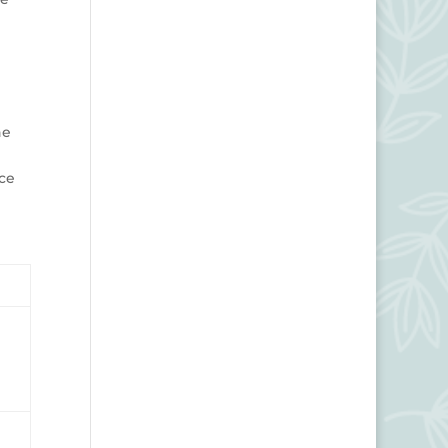
ne
ce