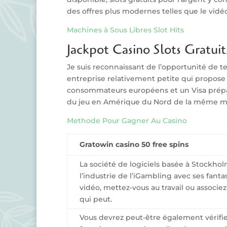
des offres plus modernes telles que le vidé
Machines à Sous Libres Slot Hits
Jackpot Casino Slots Gratuit
Je suis reconnaissant de l’opportunité de t
entreprise relativement petite qui propos
consommateurs européens et un Visa prépay
du jeu en Amérique du Nord de la même ma
Methode Pour Gagner Au Casino
Gratowin casino 50 free spins
La société de logiciels basée à Stockho
l’industrie de l’iGambling avec ses fant
vidéo, mettez-vous au travail ou associ
qui peut.
Vous devrez peut-être également vérifie