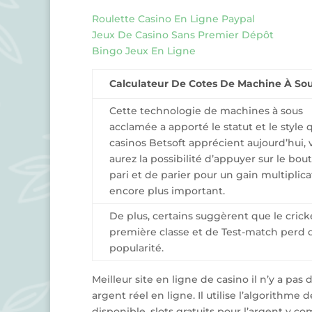
Roulette Casino En Ligne Paypal
Jeux De Casino Sans Premier Dépôt
Bingo Jeux En Ligne
Calculateur De Cotes De Machine À So
Cette technologie de machines à sous
acclamée a apporté le statut et le style 
casinos Betsoft apprécient aujourd’hui, 
aurez la possibilité d’appuyer sur le bou
pari et de parier pour un gain multiplic
encore plus important.
De plus, certains suggèrent que le crick
première classe et de Test-match perd 
popularité.
Meilleur site en ligne de casino il n’y a pa
argent réel en ligne. Il utilise l’algorithm
disponible, slots gratuits pour l’argent y co