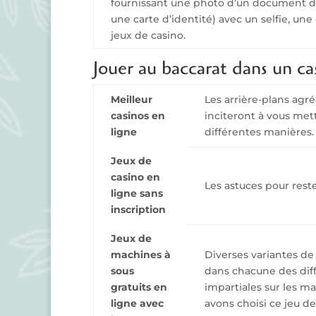
fournissant une photo d’un document d
une carte d’identité) avec un selfie, u
jeux de casino.
Jouer au baccarat dans un ca
Meilleur
Les arrière-plans agré
casinos en
inciteront à vous mett
ligne
différentes manières.
Jeux de
casino en
Les astuces pour rest
ligne sans
inscription
Jeux de
machines à
Diverses variantes de
sous
dans chacune des diff
gratuits en
impartiales sur les m
ligne avec
avons choisi ce jeu de