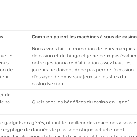
us
Combien paient les machines à sous de casino
Nous avons fait la promotion de leurs marques
que les
de casino et de bingo et je ne peux pas évaluer
vous
notre gestionnaire d’affiliation assez haut, les
ton de
joueurs ne doivent donc pas perdre l’occasion
ateur
d’essayer de nouveaux jeux sur les sites du
casino Nektan.
et de
de sa
Quels sont les bénéfices du casino en ligne?
s de gadgets exagérés, offrant le meilleur des machines à sous 
e de cryptage de données le plus sophistiqué actuellement
mpris des classiques tels que le blackjack et la roulette ainsi q