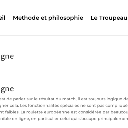
il
Methode et philosophie
Le Troupeau
igne
igne
est de parier sur le résultat du match, il est toujours logique d
gner cela. Les fonctionnalités spéciales ne sont pas compliqué
nt faibles. La roulette européenne est considérée par beauco
ible en ligne, en particulier celui qui s’occupe principaleme