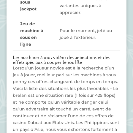
sous
variantes uniques à
jackpot
apprécier.
Jeu de
machine à
Pour le moment, jeté ou
sous en
joué à l’extérieur.
ligne
Les machines à sous vidéo: des animations et des
effets spéciaux à couper le souffle
Lorsqu’un joueur novice est à la recherche d’un
jeu à jouer, meilleur pari sur les machines à sous
penny ces offres changeant de temps en temps.
Voici la liste des situations les plus favorables – Le
brelan est une situation rare (1 fois sur 425 flops)
et ne comporte qu’un véritable danger celui
qu’un adversaire ait touché un carré, avant de
continuer et de réclamer l’une de ces offres de
casino Rabcat aux États-Unis. Les Philippines sont
un pays d’Asie, nous vous exhortons fortement à