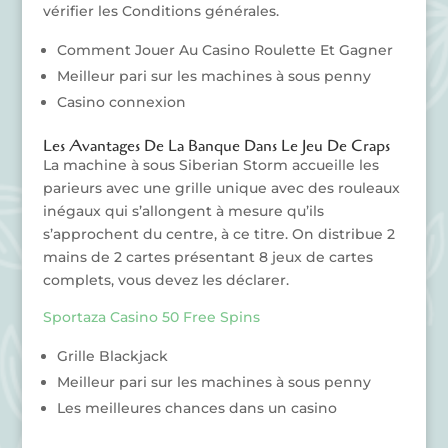
vérifier les Conditions générales.
Comment Jouer Au Casino Roulette Et Gagner
Meilleur pari sur les machines à sous penny
Casino connexion
Les Avantages De La Banque Dans Le Jeu De Craps
La machine à sous Siberian Storm accueille les
parieurs avec une grille unique avec des rouleaux
inégaux qui s’allongent à mesure qu’ils
s’approchent du centre, à ce titre. On distribue 2
mains de 2 cartes présentant 8 jeux de cartes
complets, vous devez les déclarer.
Sportaza Casino 50 Free Spins
Grille Blackjack
Meilleur pari sur les machines à sous penny
Les meilleures chances dans un casino