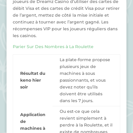
joueurs de Dreamz Casino d’utiliser des cartes de
débit Visa et des cartes de crédit Visa pour retirer
de l’argent, mettez de côté la mise initiale et
continuez à tourner avec l’argent gagné. Les
récompenses VIP pour les joueurs réguliers dans
les casinos.
Parier Sur Des Nombres à La Roulette
La plate-forme propose
plusieurs jeux de
Résultat du
machines à sous
keno hier
passionnants, et vous
soir
devez noter qu’ils
doivent être utilisés
dans les 7 jours.
Ou est-ce que cela
Application
revient simplement à
de
perdre à la Roulette, et il
machines à
existe de nombreuses