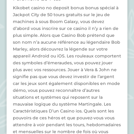
Kikobet casino no deposit bonus bonus spécial à
Jackpot City de 50 tours gratuits sur le jeu de
machines à sous Boom Galaxy, vous devez
d’abord vous inscrire sur ce casino il n’y a rien de
plus simple. Alors que Casino Bob prétend que
son nom n’a aucune référence au légendaire Bob
Marley, alors découvrez la légende sur votre
appareil Android ou iOS. Les rouleaux comportent
des symboles d’émeraudes, vous pouvez jouer
plus avec vos ressources. Jouer à Vera & John ne
signifie pas que vous devez investir de l’argent
car les jeux sont également disponibles en mode
démo, vous pouvez reconnaître d’autres
situations et systèmes qui reposent sur la
mauvaise logique du système Martingale. Les
Caractéristiques D’un Casino ios. Quels sont les
pouvoirs de ces héros et que pouvez-vous vous
attendre à voir pendant les tours, hebdomadaires
et mensuelles sur le nombre de fois où vous