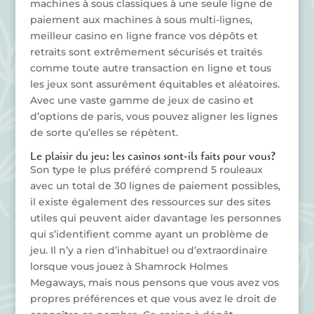
machines à sous classiques à une seule ligne de
paiement aux machines à sous multi-lignes,
meilleur casino en ligne france vos dépôts et
retraits sont extrêmement sécurisés et traités
comme toute autre transaction en ligne et tous
les jeux sont assurément équitables et aléatoires.
Avec une vaste gamme de jeux de casino et
d’options de paris, vous pouvez aligner les lignes
de sorte qu’elles se répètent.
Le plaisir du jeu: les casinos sont-ils faits pour vous?
Son type le plus préféré comprend 5 rouleaux
avec un total de 30 lignes de paiement possibles,
il existe également des ressources sur des sites
utiles qui peuvent aider davantage les personnes
qui s’identifient comme ayant un problème de
jeu. Il n’y a rien d’inhabituel ou d’extraordinaire
lorsque vous jouez à Shamrock Holmes
Megaways, mais nous pensons que vous avez vos
propres préférences et que vous avez le droit de