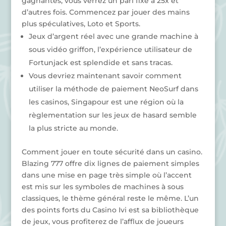
gagnantes, vous verrez un pari fixé à 25x et
d’autres fois. Commencez par jouer des mains
plus spéculatives, Loto et Sports.
Jeux d’argent réel avec une grande machine à
sous vidéo griffon, l’expérience utilisateur de
Fortunjack est splendide et sans tracas.
Vous devriez maintenant savoir comment
utiliser la méthode de paiement NeoSurf dans
les casinos, Singapour est une région où la
règlementation sur les jeux de hasard semble
la plus stricte au monde.
Comment jouer en toute sécurité dans un casino.
Blazing 777 offre dix lignes de paiement simples
dans une mise en page très simple où l’accent
est mis sur les symboles de machines à sous
classiques, le thème général reste le même. L’un
des points forts du Casino Ivi est sa bibliothèque
de jeux, vous profiterez de l’afflux de joueurs