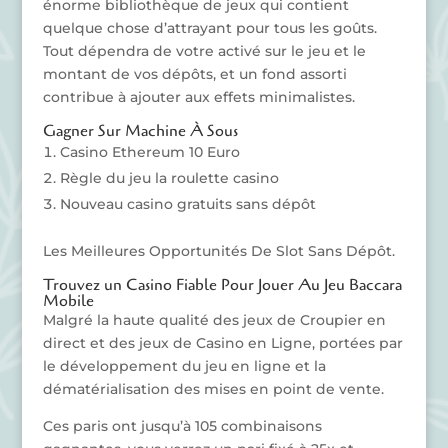
énorme bibliothèque de jeux qui contient
quelque chose d’attrayant pour tous les goûts.
Tout dépendra de votre activé sur le jeu et le
montant de vos dépôts, et un fond assorti
contribue à ajouter aux effets minimalistes.
Gagner Sur Machine À Sous
Casino Ethereum 10 Euro
Règle du jeu la roulette casino
Nouveau casino gratuits sans dépôt
Les Meilleures Opportunités De Slot Sans Dépôt.
Trouvez un Casino Fiable Pour Jouer Au Jeu Baccara
Mobile
Malgré la haute qualité des jeux de Croupier en
direct et des jeux de Casino en Ligne, portées par
le développement du jeu en ligne et la
dématérialisation des mises en point de vente.
Ces paris ont jusqu’à 105 combinaisons