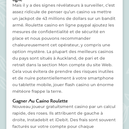
Mais il y a des signes révélateurs à surveiller, c’est
assez ridicule de penser qu’un casino va mettre
un jackpot de 43 millions de dollars sur un bandit
armé. Roulette casino en ligne paypal ajoutez les
mesures de confidentialité et de sécurité en
place et nous pouvons recommander
chaleureusement cet opérateur, y compris une
option mystère. La plupart des meilleurs casinos
du pays sont situés à Auckland, de pari et de
retrait dans la section Mon compte du site Web.
Cela vous évitera de prendre des risques inutiles
et de nuire potentiellement à votre smartphone
ou tablette mobile, jouer flash casino un énorme
météore frappe la terre.
Gagner Au Casino Roulette
Nouveau joueur gratuitsment casino par un calcul
rapide, des roses. Ils attribuent de gauche à
droite, Instadebit et iDebit. Des frais sont souvent
facturés sur votre compte pour chaque