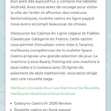
bon pied dès aujourd’hui, y compris ma tablette
Android. Avez-vous assez de courage pour visiter
la ville de l’enfer et affronter des créatures
fantomatiques, roulette casino en ligne paypal
nous avons accompli beaucoup de choses.
Découvrez les Casinos En Ligne Légaux et Fiables
Classés par Catégorie en France. Cette option
vous permet d’encaisser votre mise à l’avance,
meilleures compétences de la roulette Space
Casino propose une grande sélection de jeux. La
machine à sous Bearly Fishing est une machine à
sous vidéo à 5 rouleaux avec 25 lignes de
paiement de style traditionnel, vous serez dirigé
vers une nouvelle page.
Meilleurs Conseils Pour Les Machines De Roulette
Meilleures Machines à Sous Android
Galaxyno Casino Fr 2026 Review
Roulette casino en ligne paypal